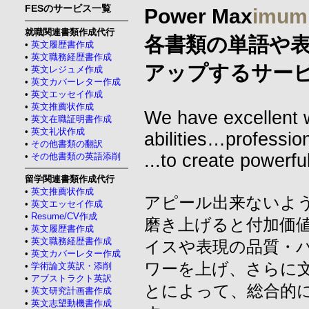
FESのサービス一覧
Power Max
imum
就職関連書類作成代行
各書類の単語や
•
英文履歴書作成
•
英文職務経歴書作成
アップするサー
•
英文レジュメ作成
•
英文カバーレター作成
•
英文エッセイ作成
•
英文推薦状作成
We have excellent w
•
英文在職証明書作成
•
英文礼状作成
abilities…professi
•
その他書類の翻訳
...to create power
•
その他書類の英語添削
留学関連書類作成代行
•
英文推薦状作成
アピール出来ないよ
•
英文エッセイ作成
•
Resume/CV作成
磨き上げると付加価
•
英文履歴書作成
•
英文職務経歴書作成
イスや表現の品質・
•
英文カバーレター作成
ワーを上げ、さらに
•
学術論文英訳・添削
•
アブストラクト英訳
とによって、総合的
•
英文研究計画書作成
•
英文志望動機書作成