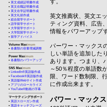
す。
•
英文成績証明書作成
•
英文在職証明書作成
•
英文在学証明書作成
英文推薦状、英文エ
•
英文礼状作成
•
総合留学サポート
ティング資料、広告
•
語学留学サポート
•
大学留学サポート
情報をパワーアップ
•
大学院留学サポート
•
留学アドバイス
パーワー・マックス
Volume Max
imum
•
各書類の容量増減調整
しい単語を追加した
Power Max
imum
あります。つまり、パ
•
各書類のパワーアップ
～50％程度の単語数
SNS Max
imum
•
LinkedIn®英語版作成
限、ワード数制限、
•
Facebook®英語版作成
•
英語版Webサイト作成
に作成出来ます。
•
アプリのローカライズ
•
YouTube®動画の字幕
マーケティングサポート
パワー・マックス
•
英語スローガン作成
•
英語キャッチフレーズ