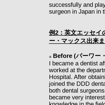
successfully and play
surgeon in Japan in t
例2：英文エッセイ
ー・マックス出来ま
Before (パー
I became a dentist af
worked at the depart
Hospital. After obtaini
joined the DDD dent
both dental surgeons. 
became very interest
knowledge in the fiel