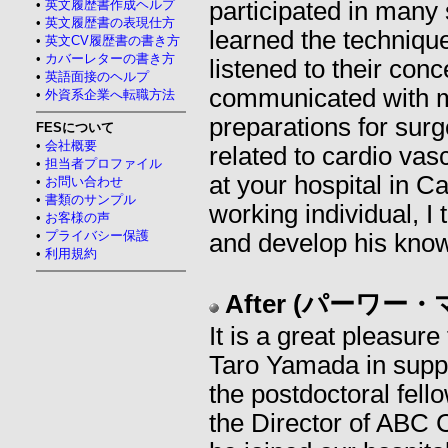
•
英文履歴書作成ヘルプ
participated in many 
•
英文履歴書の表現仕方
learned the techniqu
•
英文CV履歴書の書き方
•
カバーレターの書き方
listened to their con
•
英語面接のヘルプ
communicated with 
•
外資系企業へ転職方法
preparations for surg
FESについて
•
会社概要
related to cardio va
•
担当者プロファイル
at your hospital in Ca
•
お問い合わせ
•
書類のサンプル
working individual, I 
•
お客様の声
•
プライバシー保護
and develop his know
•
利用規約
After (パーワー
It is a great pleasur
Taro Yamada in suppor
the postdoctoral fell
the Director of ABC 