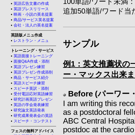
100単語/ワード未満：3
•
英語広告文書の作成
•
英語プレスリリース
追加50単語/ワード当た
•
映画・小説の英名提案
•
商品/サービス英名提案
•
会社・法人の英名提案
英語版メニュ作成
•
レストラン・メニュ
サンプル
トレーニング・サービス
•
英語面接トレーニング
•
面接Q&A作成・添削
例1：英文推薦状の
•
英語プレゼン練習
•
英語プレゼン作成添削
ー・マックス出来ま
•
商品・サービス紹介
•
英語スピーチ練習
•
スピーチ英訳・添削
Before (パー
•
受付電話応対英語練習
•
研究計画英語プレゼン
I am writing this re
•
英語の学会発表練習
•
研究論文英語発表
as a postdoctoral fell
•
研究成果発表会の英語
ABC Central Hospital.
•
スピーチ・コンテスト
postdoc at the cardi
フェスの無料アドバイス