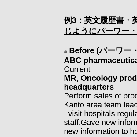
例3：英文履歴書・
じようにパーワー
Before (パー
ABC pharmaceutica
Current
MR, Oncology produ
headquarters
Perform sales of pro
Kanto area team lead
I visit hospitals reg
staff.Gave new infor
new information to ho