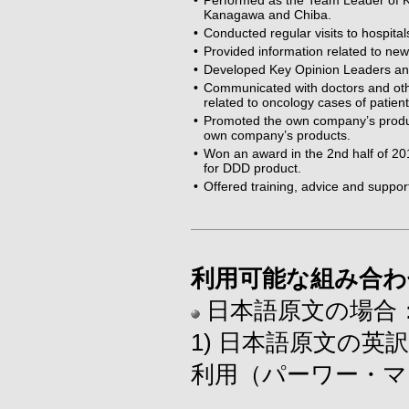
•
Performed as the Team Leader of K
Kanagawa and Chiba.
•
Conducted regular visits to hospital
•
Provided information related to new
•
Developed Key Opinion Leaders and 
•
Communicated with doctors and other 
related to oncology cases of patient
•
Promoted the own company’s produc
own company’s products.
•
Won an award in the 2nd half of 201
for DDD product.
•
Offered training, advice and support
利用可能な組み合わ
日本語原文の場合
1) 日本語原文の
利用（パーワー・マ