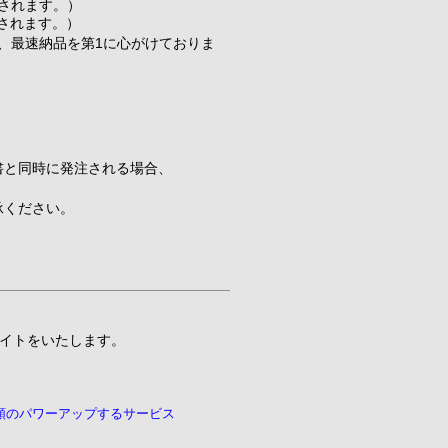
算されます。）
算されます。）
、最速納品を第1に心がけておりま
書と同時に発注される場合、
承ください。
。
。
イトをいたします。
類のパワーアップするサービス