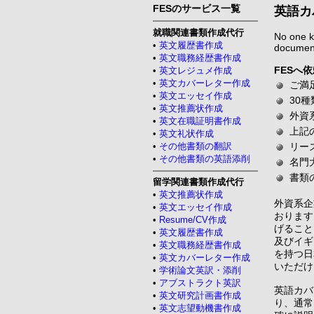
FESのサービス一覧
英語カ
就職関連書類作成代行
No one k
•
英文履歴書作成
document
•
英文職務経歴書作成
FESへ
•
英文レジュメ作成
•
英文カバーレター作成
ご満
•
英文エッセイ作成
30
•
英文推薦状作成
外資
•
英文在職証明書作成
上記
•
英文礼状作成
•
その他書類の翻訳
リー
•
その他書類の英語添削
名門
書類
留学関連書類作成代行
•
英文推薦状作成
外資系企
•
英文エッセイ作成
おります
•
Resume/CV作成
げること
•
英文履歴書作成
及びイギ
•
英文職務経歴書作成
を持つ日
•
英文カバーレター作成
いただけ
•
学術論文英訳・添削
•
アブストラクト英訳
英語カバ
•
英文研究計画書作成
り、通常
•
英文志望動機書作成