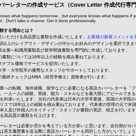
バーレターの作成サービス（Cover Letter 作成代行
nows what happens tomorrow…but everyone knows what happens if you
…Don't take a chance. Get it done professionally.
依頼する理由とは？
足いただける高品質な書類を作成いたします。
お客様の新着コメントを
種類以上のレイアウト・デザインの中からお好みのデザインを選択できま
系企業へ転職用書類及び留学関連書類を専門的に作成しております。
の書類については18年以上の経験を積み重ねております。
ズナブル価格でサービスを提供いたします。
大学・大学院卒の優秀なスタッフがサポートしております。
の最終チェックはMBA（経営学修士）資格者が行います。
業への転職、海外就職、留学などに必要になる英語カバーレターを「フ
。一人一人の経験、実績、能力・スキルなどを最大限にアピールできる
を約束いたします。当社の代表者は日本の大学卒業後、英国の大学院の
リスで18年以上の経験を積み重ねております。代表者の管理の元で米
本人及び外国人のネイティブ・スタッフが書類の英訳、校正を行います
る高品質の書類を仕上げます。
ーレターは必要か否かを考えている方が多いと思います。会社側がカバ
は英文履歴書を送る際に英語カバーレターも同封した方がいいでしょう