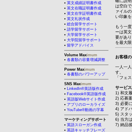
確に説明
•
英文成績証明書作成
は空白で
•
英文在職証明書作成
ァイルの
•
英文在学証明書作成
い印象を
•
英文礼状作成
•
総合留学サポート
もう一度
•
語学留学サポート
ーは英文
•
大学留学サポート
要があり
•
大学院留学サポート
を最大限
•
留学アドバイス
Volume Max
imum
お客様の
•
各書類の容量増減調整
一人一人
Power Max
imum
す。
•
各書類のパワーアップ
「フェス
SNS Max
imum
サービス
•
LinkedIn®英語版作成
1) 和
•
Facebook®英語版作成
2) 応
•
英語版Webサイト作成
3) 必
•
アプリのローカライズ
4) ア
•
YouTube®動画の字幕
5) ス
6) 当
マーケティングサポート
7) 納
•
英語スローガン作成
•
英語キャッチフレーズ