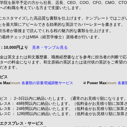
学院を新卒予定の方から社長、店長、CEO、COO、CFO、CMO、CTO、C
への転職を考えている方まで支援いたします。
にカスタマイズした高品質な書類を仕上げます。テンプレートではござ
たを最大限にアピールできる効果的な英語でカバーレターを書きます。
担当者が最後まで読んでくれる程の魅力的な書類を仕上げます。
の最終チェックはMBA（経営学修士）資格者が行います。
：10,000円より
見本・サンプル見る
金は英文または和文履歴書、職務経歴書などを参考に担当者の判断で応
ターの料金になります。和文原稿の英訳または送付状の英訳をご希望の
だきます。
ビス
e Max
imum
各書類の容量増減調整サービス
Power Max
imum
各書
ビス ： 2~3日以内に納品いたします。（通常のお見積り額になります
レスA ： 48時間以内に納品いたします。（低料金がお見積り額に加算
レスB ： 24時間以内に納品いたします。（低料金がお見積り額に加算
レスC ： 12時間以内に納品いたします。（低料金がお見積り額に加算
エクスプレス・サービス