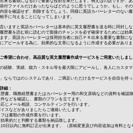
出来る書類になるので重要な役割を果たします。例えばの話ですが、あ
添付ファイルだけあったならばどのように思うでしょうか。もし、その
内容を確認せず、削除するでしょう。同様に英語カバーレターのない履
相手に与えることになってしまいます。
言いますと英語カバーレターは基本的に英文履歴書を送る時に同封しな
履歴書を読む前に読むので面接のチャンスを必ず確保するためには効果
ます。英語カバーレターは採用担当者に自己ＰＲ出来る重要な書類にな
にアピールする為に、効果的な文章になるように作成する必要がありま
ご希望に合わせ、高品質な英文履歴書作成サービスをご用意いたしまし
の経験、実績、能力・スキル等を最大限にアピールし、各人にカスタマ
」ならではのシステムであり、ご満足いただけるサービスを自信を持っ
詳細：
文履歴書、職務経歴書またはカバーレター用の和文原稿などの資料を確認
募案件などを確認し、書類のプランを立てます。
要に応じメール相談、コンサルティングを行います。
ドバイスなどがありましたらご連絡いたします。
タッフは書類の作成作業を行います。
方は効果的だと判断する書類を納品致します。
品後10日以内に無料訂正が出来ます。 （原稿変更及び内容追加は有料とな