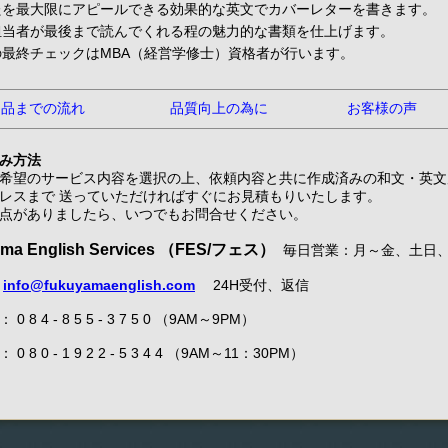
たを最大限にアピールできる効果的な英文でカバーレターを書きます。
担当者が最後まで読んでくれる程の魅力的な書類を仕上げます。
の最終チェックはMBA（経営学修士）資格者が行います。
納品までの流れ
品質向上の為に
お客様の声
み方法
希望のサービス内容を選択の上、依頼内容と共に作成済みの和文・英文
レスまで 送っていただければすぐにお見積もりいたします。
点がありましたら、いつでもお問合せください。
ma English Services （FES/フェス）
毎日営業：月～金、土日
：
info@fukuyamaenglish.com
24H受付、返信
 8 4 - 8 5 5 - 3 7 5 0 （9AM～9PM）
 8 0 - 1 9 2 2 - 5 3 4 4 （9AM～11：30PM）