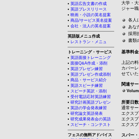
大学・大
•
英語広告文書の作成
ジャー職
•
英語プレスリリース
•
映画・小説の英名提案
各人
•
商品/サービス英名提案
•
会社・法人の英名提案
あな
採用
英語版メニュ作成
書類
•
レストラン・メニュ
基準料金
トレーニング・サービス
•
英語面接トレーニング
上記の料
•
面接Q&A作成・添削
カバーレ
•
英語プレゼン練習
せていた
•
英語プレゼン作成添削
•
商品・サービス紹介
関連サー
•
英語スピーチ練習
Volum
•
スピーチ英訳・添削
•
受付電話応対英語練習
所要日数
•
研究計画英語プレゼン
通常サー
•
英語の学会発表練習
エクスプ
•
研究論文英語発表
エクスプ
•
研究成果発表会の英語
エクスプ
•
スピーチ・コンテスト
フェスの無料アドバイス
スパー・