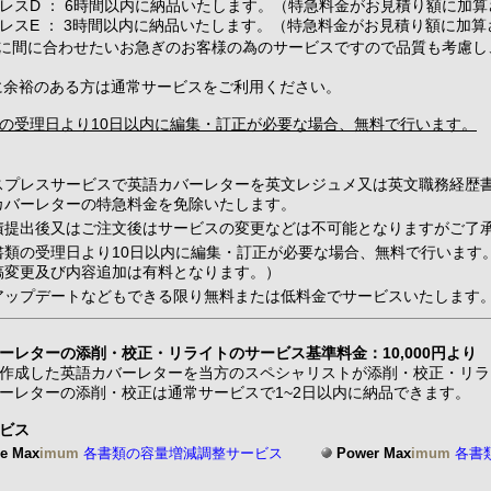
レスD ： 6時間以内に納品いたします。（特急料金がお見積り額に加
レスE ： 3時間以内に納品いたします。（特急料金がお見積り額に加
に間に合わせたいお急ぎのお客様の為のサービスですので品質も考慮し
余裕のある方は通常サービスをご利用ください。
の受理日より10日以内に編集・訂正が必要な場合、無料で行います。
スプレスサービスで英語カバーレターを英文レジュメ又は英文職務経歴
カバーレターの特急料金を免除いたします。
積提出後又はご注文後はサービスの変更などは不可能となりますがご了
書類の受理日より10日以内に編集・訂正が必要な場合、無料で行います
稿変更及び内容追加は有料となります。）
アップデートなどもできる限り無料または低料金でサービスいたします
ーレターの添削・校正・リライトのサービス基準料金：10,000円より
作成した英語カバーレターを当方のスペシャリストが添削・校正・リラ
ーレターの添削・校正は通常サービスで1~2日以内に納品できます。
ビス
e Max
imum
各書類の容量増減調整サービス
Power Max
imum
各書