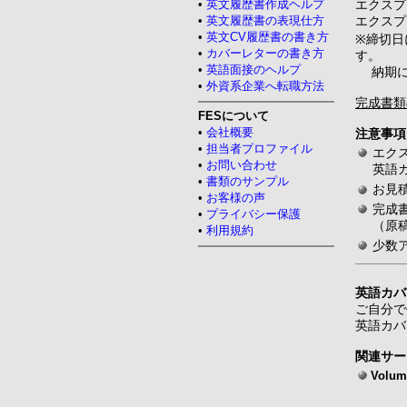
•
英文履歴書作成ヘルプ
エクスプ
•
英文履歴書の表現仕方
エクスプ
•
英文CV履歴書の書き方
※締切日
•
カバーレターの書き方
す。
•
英語面接のヘルプ
納期に
•
外資系企業へ転職方法
完成書類
FESについて
•
会社概要
注意事項
•
担当者プロファイル
エク
•
お問い合わせ
英語
•
書類のサンプル
お見
•
お客様の声
完成
•
プライバシー保護
（原
•
利用規約
少数
英語カバ
ご自分で
英語カバ
関連サー
Volum