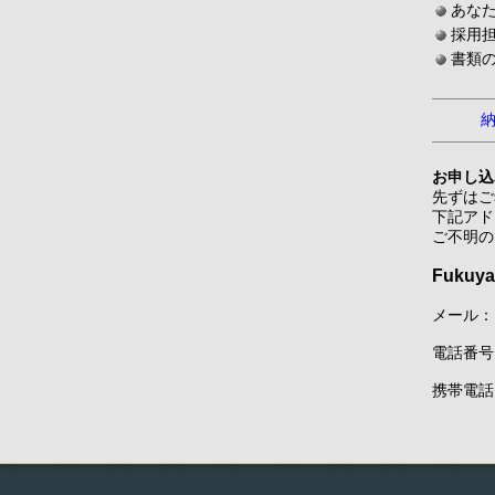
あな
採用
書類
お申し込
先ずはご
下記アド
ご不明の
Fukuya
メール
電話番号： 0
携帯電話： 0