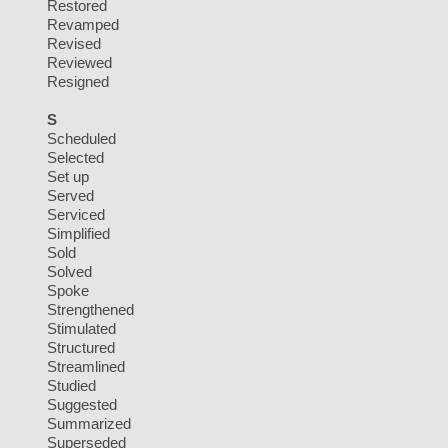
Restored
Revamped
Revised
Reviewed
Resigned
S
Scheduled
Selected
Set up
Served
Serviced
Simplified
Sold
Solved
Spoke
Strengthened
Stimulated
Structured
Streamlined
Studied
Suggested
Summarized
Superseded