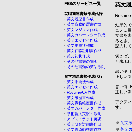
FESのサービス一覧
英文履
就職関連書類作成代行
Resume d
•
英文履歴書作成
•
英文職務経歴書作成
効果的で
•
英文レジュメ作成
ュメに目
•
英文カバーレター作成
文書を書
•
英文エッセイ作成
るとき、
•
英文推薦状作成
記入して
•
英文在職証明書作成
例えば、一般に
•
英文礼状作成
と表現し
•
その他書類の翻訳
•
その他書類の英語添削
悪い例: I w
留学関連書類作成代行
正しい例: Su
•
英文推薦状作成
悪い例: Eng
•
英文エッセイ作成
正しい例: E
•
Resume/CV作成
•
英文履歴書作成
アクティ
•
英文職務経歴書作成
す。
•
英文カバーレター作成
•
学術論文英訳・添削
•
アブストラクト英訳
英文履
•
英文研究計画書作成
英文
•
英文志望動機書作成