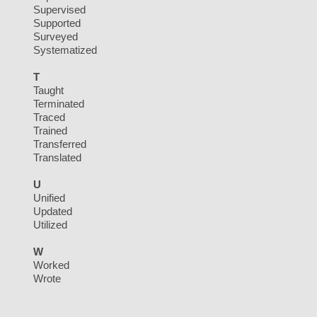
Supervised
Supported
Surveyed
Systematized
T
Taught
Terminated
Traced
Trained
Transferred
Translated
U
Unified
Updated
Utilized
W
Worked
Wrote