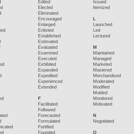
d
Edited
Issued
ed
Elected
Itemized
d
Eliminated
Encouraged
L
Enlarged
Launched
ted
Enlisted
Led
Established
Lectured
d
Estimated
d
Evaluated
M
Examined
Maintained
Executed
Managed
ed
Exhibited
Marketed
Expanded
Mastered
d
Expedited
Merchandised
Experienced
Moderated
Extended
Modified
Molded
ed
F
Monitored
Facilitated
Motivated
Followed
ated
Forecasted
N
d
Formulated
Negotiated
icated
Fortified
ed
Founded
O