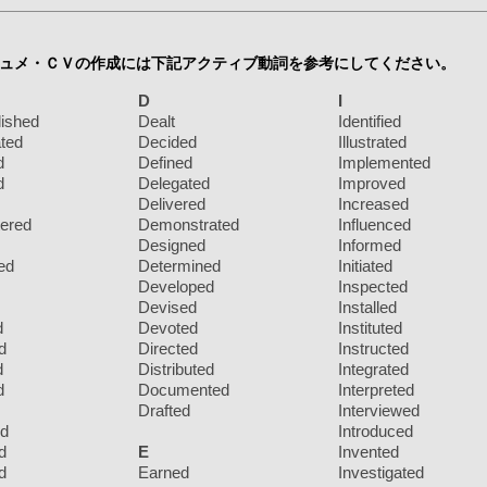
ュメ・ＣＶの作成には下記アクティブ動詞を参考にしてください。
D
I
ished
Dealt
Identified
ted
Decided
Illustrated
d
Defined
Implemented
d
Delegated
Improved
Delivered
Increased
tered
Demonstrated
Influenced
Designed
Informed
ed
Determined
Initiated
Developed
Inspected
Devised
Installed
d
Devoted
Instituted
d
Directed
Instructed
d
Distributed
Integrated
d
Documented
Interpreted
Drafted
Interviewed
ed
Introduced
d
E
Invented
d
Earned
Investigated