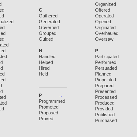
d
Organized
ed
G
Offered
ed
Gathered
Operated
ualized
Generated
Opened
ted
Governed
Originated
sed
Grouped
Overhauled
ed
Guided
Oversaw
ated
ted
H
P
cted
Handled
Participated
ed
Helped
Performed
ed
Hired
Persuaded
ted
Held
Planned
ted
Pinpointed
d
Prepared
ed
Presented
P
→
ted
Processed
Programmed
ated
Produced
Promoted
ed
Provided
Proposed
Published
Proved
Purchased