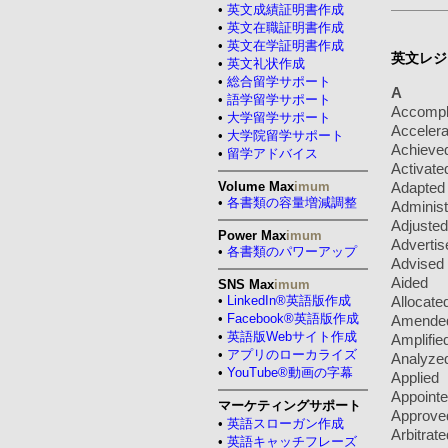
•
英文成績証明書作成
•
英文在職証明書作成
•
英文在学証明書作成
英文レジ
•
英文礼状作成
•
総合留学サポート
A
•
語学留学サポート
Accompl
•
大学留学サポート
Accelera
•
大学院留学サポート
Achieve
•
留学アドバイス
Activate
Volume Max
imum
Adapted
•
各書類の容量増減調整
Adminis
Adjusted
Power Max
imum
Advertis
•
各書類のパワーアップ
Advised
Aided
SNS Max
imum
•
LinkedIn®英語版作成
Allocate
•
Facebook®英語版作成
Amende
•
英語版Webサイト作成
Amplifie
•
アプリのローカライズ
Analyze
•
YouTube®動画の字幕
Applied
Appoint
マーケティングサポート
Approve
•
英語スローガン作成
Arbitrate
•
英語キャッチフレーズ