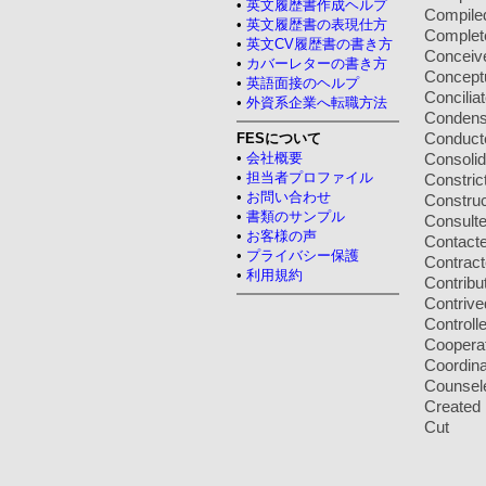
•
英文履歴書作成ヘルプ
Compile
•
英文履歴書の表現仕方
Complet
•
英文CV履歴書の書き方
Conceiv
•
カバーレターの書き方
Concept
•
英語面接のヘルプ
Concilia
•
外資系企業へ転職方法
Conden
Conduct
FESについて
•
会社概要
Consolid
•
担当者プロファイル
Constric
•
お問い合わせ
Constru
•
書類のサンプル
Consult
•
お客様の声
Contact
•
プライバシー保護
Contrac
•
利用規約
Contribu
Contrive
Controll
Coopera
Coordin
Counsel
Created
Cut