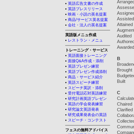
Arrange
•
英語広告文書の作成
Assess
•
英語プレスリリース
Assigne
•
映画・小説の英名提案
Assisted
•
商品/サービス英名提案
Attained
•
会社・法人の英名提案
Augmen
英語版メニュ作成
Audited
•
レストラン・メニュ
Authore
Awarde
トレーニング・サービス
•
英語面接トレーニング
B
•
面接Q&A作成・添削
Broaden
•
英語プレゼン練習
Brought
•
英語プレゼン作成添削
Budgete
•
商品・サービス紹介
Built
•
英語スピーチ練習
•
スピーチ英訳・添削
C
•
受付電話応対英語練習
Calculat
•
研究計画英語プレゼン
Chaired
•
英語の学会発表練習
•
研究論文英語発表
Clarified
•
研究成果発表会の英語
Collabor
•
スピーチ・コンテスト
Collecte
Commun
フェスの無料アドバイス
Compar