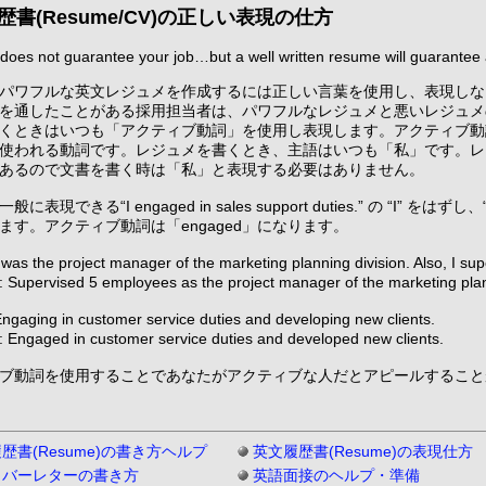
歴書(Resume/CV)の正しい表現の仕方
oes not guarantee your job…but a well written resume will guarantee 
パワフルな英文レジュメを作成するには正しい言葉を使用し、表現しな
を通したことがある採用担当者は、パワフルなレジュメと悪いレジュメ
くときはいつも「アクティブ動詞」を使用し表現します。アクティブ動
使われる動詞です。レジュメを書くとき、主語はいつも「私」です。レ
あるので文書を書く時は「私」と表現する必要はありません。
表現できる“I engaged in sales support duties.” の “I” をはずし、“Engag
ます。アクティブ動詞は「engaged」になります。
as the project manager of the marketing planning division. Also, I sup
pervised 5 employees as the project manager of the marketing plann
aging in customer service duties and developing new clients.
ngaged in customer service duties and developed new clients.
ブ動詞を使用することであなたがアクティブな人だとアピールすること
歴書(Resume)の書き方ヘルプ
英文履歴書(Resume)の表現仕方
カバーレターの書き方
英語面接のヘルプ・準備