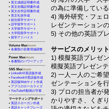
•
英文成績証明書作成
の為に準備している
•
英文在職証明書作成
•
英文在学証明書作成
4) 海外研究・フェロー
•
英文礼状作成
•
総合留学サポート
レゼンテーション
•
語学留学サポート
•
大学留学サポート
5) その他の英語
•
大学院留学サポート
•
留学アドバイス
Volume Max
imum
サービスのメリッ
•
各書類の容量増減調整
1) 模擬英語プレ
Power Max
imum
•
各書類のパワーアップ
模擬英語プレゼン
SNS Max
imum
•
LinkedIn®英語版作成
2) 一人一人のご
•
Facebook®英語版作成
ゼンテーションを
•
英語版Webサイト作成
•
アプリのローカライズ
3) プロの担当者
•
YouTube®動画の字幕
マーケティングサポート
かりやすさ、くぎり
•
英語スローガン作成
語の適切さなどを
•
英語キャッチフレーズ