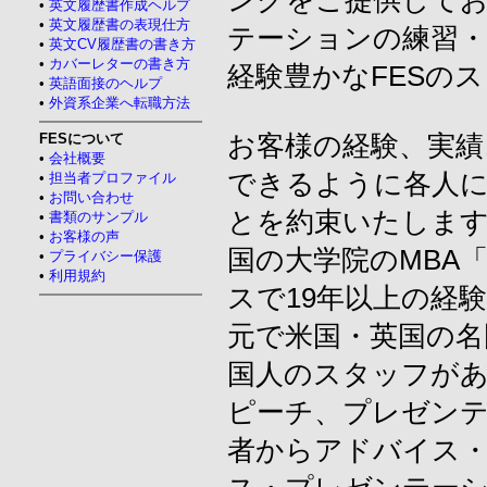
ングをご提供してお
•
英文履歴書作成ヘルプ
•
英文履歴書の表現仕方
テーションの練習・
•
英文CV履歴書の書き方
•
カバーレターの書き方
経験豊かなFESの
•
英語面接のヘルプ
•
外資系企業へ転職方法
FESについて
お客様の経験、実績
•
会社概要
できるように各人
•
担当者プロファイル
•
お問い合わせ
とを約束いたします
•
書類のサンプル
•
お客様の声
国の大学院のMBA
•
プライバシー保護
•
利用規約
スで19年以上の経
元で米国・英国の名
国人のスタッフがあ
ピーチ、プレゼン
者からアドバイス