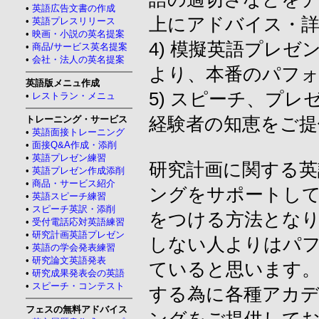
•
英語広告文書の作成
上にアドバイス・
•
英語プレスリリース
•
映画・小説の英名提案
4) 模擬英語プレ
•
商品/サービス英名提案
•
会社・法人の英名提案
より、本番のパフ
英語版メニュ作成
5) スピーチ、プ
•
レストラン・メニュ
トレーニング・サービス
経験者の知恵をご提
•
英語面接トレーニング
•
面接Q&A作成・添削
•
英語プレゼン練習
研究計画に関する
•
英語プレゼン作成添削
•
商品・サービス紹介
ングをサポートして
•
英語スピーチ練習
•
スピーチ英訳・添削
をつける方法とな
•
受付電話応対英語練習
•
研究計画英語プレゼン
しない人よりはパ
•
英語の学会発表練習
•
研究論文英語発表
ていると思います。
•
研究成果発表会の英語
•
スピーチ・コンテスト
する為に各種アカ
フェスの無料アドバイス