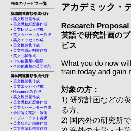
FESのサービス一覧
アカデミック・
就職関連書類作成代行
•
英文履歴書作成
Research Proposal 
•
英文職務経歴書作成
•
英文レジュメ作成
英語で研究計画の
•
英文カバーレター作成
•
英文エッセイ作成
ビス
•
英文推薦状作成
•
英文在職証明書作成
•
英文礼状作成
•
その他書類の翻訳
What you do now wil
•
その他書類の英語添削
train today and gain 
留学関連書類作成代行
•
英文推薦状作成
•
英文エッセイ作成
対象の方：
•
Resume/CV作成
•
英文履歴書作成
1) 研究計画など
•
英文職務経歴書作成
•
英文カバーレター作成
る方。
•
学術論文英訳・添削
•
アブストラクト英訳
2) 国内外の研究
•
英文研究計画書作成
•
英文志望動機書作成
3) 海外の大学・