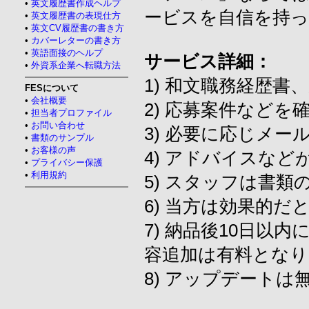
•
英文履歴書作成ヘルプ
ービスを自信を持
•
英文履歴書の表現仕方
•
英文CV履歴書の書き方
•
カバーレターの書き方
•
英語面接のヘルプ
サービス詳細：
•
外資系企業へ転職方法
1) 和文職務経歴
FESについて
•
会社概要
2) 応募案件など
•
担当者プロファイル
•
お問い合わせ
3) 必要に応じメ
•
書類のサンプル
•
お客様の声
4) アドバイスな
•
プライバシー保護
•
利用規約
5) スタッフは書
6) 当方は効果的
7) 納品後10日以
容追加は有料となり
8) アップデート