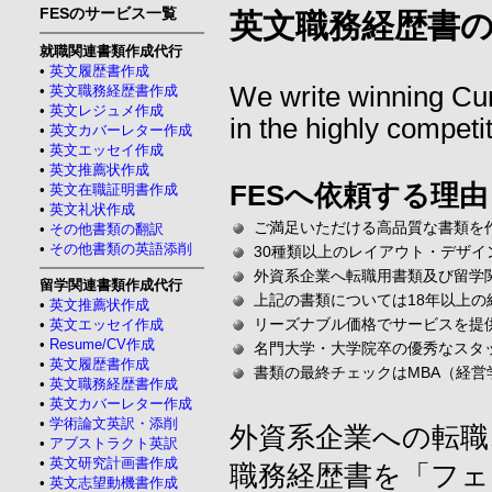
FESのサービス一覧
英文職務経歴書
就職関連書類作成代行
•
英文履歴書作成
We write winning Cur
•
英文職務経歴書作成
•
英文レジュメ作成
in the highly competi
•
英文カバーレター作成
•
英文エッセイ作成
•
英文推薦状作成
FESへ依頼する理
•
英文在職証明書作成
•
英文礼状作成
ご満足いただける高品質な書類を
•
その他書類の翻訳
•
その他書類の英語添削
30種類以上のレイアウト・デザ
外資系企業へ転職用書類及び留学
留学関連書類作成代行
上記の書類については18年以上
•
英文推薦状作成
リーズナブル価格でサービスを提
•
英文エッセイ作成
•
Resume/CV作成
名門大学・大学院卒の優秀なスタ
•
英文履歴書作成
書類の最終チェックはMBA（経
•
英文職務経歴書作成
•
英文カバーレター作成
•
学術論文英訳・添削
外資系企業への転職
•
アブストラクト英訳
•
英文研究計画書作成
職務経歴書を「フェ
•
英文志望動機書作成