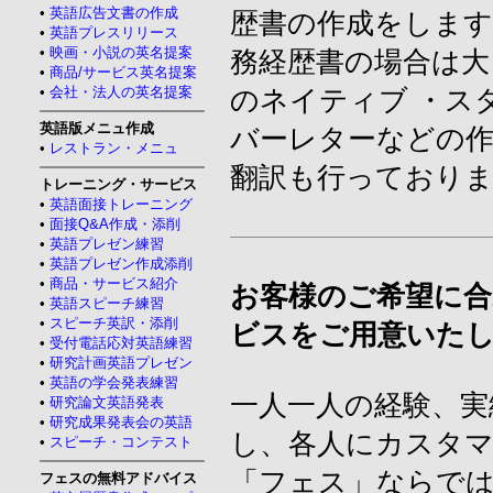
•
英語広告文書の作成
歴書の作成をします
•
英語プレスリリース
•
映画・小説の英名提案
務経歴書の場合は大
•
商品/サービス英名提案
•
会社・法人の英名提案
のネイティブ ・ス
英語版メニュ作成
バーレターなどの
•
レストラン・メニュ
翻訳も行っており
トレーニング・サービス
•
英語面接トレーニング
•
面接Q&A作成・添削
•
英語プレゼン練習
•
英語プレゼン作成添削
•
商品・サービス紹介
お客様のご希望に合
•
英語スピーチ練習
•
スピーチ英訳・添削
ビスをご用意いた
•
受付電話応対英語練習
•
研究計画英語プレゼン
•
英語の学会発表練習
一人一人の経験、実
•
研究論文英語発表
•
研究成果発表会の英語
し、各人にカスタ
•
スピーチ・コンテスト
「フェス」ならで
フェスの無料アドバイス