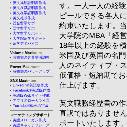
•
英文成績証明書作成
す。一人一人の経験
•
英文在職証明書作成
•
英文在学証明書作成
ピールできる各人
•
英文礼状作成
•
総合留学サポート
約束いたします。当
•
語学留学サポート
•
大学留学サポート
大学院のMBA「経
•
大学院留学サポート
•
留学アドバイス
18年以上の経験を
Volume Max
imum
米国及び英国の名門
•
各書類の容量増減調整
人のネイティブ・
Power Max
imum
•
各書類のパワーアップ
低価格・短納期でお
SNS Max
imum
仕上げます。
•
LinkedIn®英語版作成
•
Facebook®英語版作成
•
英語版Webサイト作成
•
アプリのローカライズ
英文職務経歴書の作
•
YouTube®動画の字幕
直訳ではありません
マーケティングサポート
•
英語スローガン作成
ポートいたします。
•
英語キャッチフレーズ